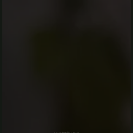
PRENUMERERA
Genom att klicka på "skicka" samtycker du till att vi skickar nyhetsbrev via e-
post till dig. Du kan när som helst välja att inte längre få våra utskick.
Läs mer här om hur vi behandlar dina personuppgifter och vilka övriga
rättigheter du har och här finns info om s.k cookies.
0704 93 02 14
©
2026
Villan
Integritet
·
Villkor
·
Imprint
A countryside escape