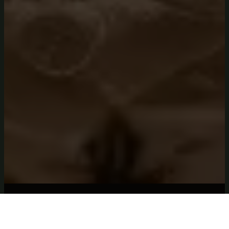
PRENUMERERA
Genom att klicka på "skicka" samtycker du till att vi skickar nyhetsbrev via e-
post till dig. Du kan när som helst välja att inte längre få våra utskick.
Läs mer här om hur vi behandlar dina personuppgifter och vilka övriga
rättigheter du har och här finns info om s.k cookies.
0704 93 02 14
©
2026
Villan
Integritet
·
Villkor
·
Imprint